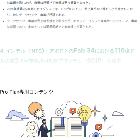
)
Fab 34
110
4. インテル（
INTC
：アポロとの
における
億ド
2
SCIP
ルの第
弾半導体共同投資プログラム（
）を発表
Pro Plan専用コンテンツ