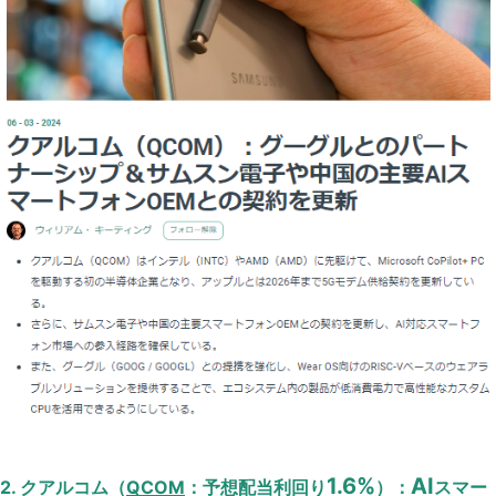
1.6%
AI
2. クアルコム（
QCOM
：予想配当利回り
）：
スマー