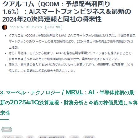
/
MRVL
AI
3. マーベル・テクノロジー
：
・半導体銘柄の最
2025
1Q
新の
年
決算速報・財務分析と今後の株価見通し＆将
来性