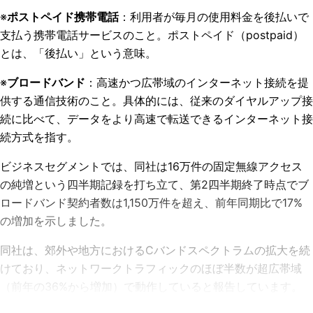
※
ポストペイド携帯電話
：利用者が毎月の使用料金を後払いで
支払う携帯電話サービスのこと。ポストペイド（postpaid）
とは、「後払い」という意味。
※
ブロードバンド
：高速かつ広帯域のインターネット接続を提
供する通信技術のこと。具体的には、従来のダイヤルアップ接
続に比べて、データをより高速で転送できるインターネット接
続方式を指す。
ビジネスセグメントでは、同社は16万件の固定無線アクセス
の純増という四半期記録を打ち立て、第2四半期終了時点でブ
ロードバンド契約者数は1,150万件を超え、前年同期比で17%
の増加を示しました。
同社は、郊外や地方におけるCバンドスペクトラムの拡大を続
けており、ネットワークトラフィックのほぼ半数が超広帯域
（前年の36%から増加）で動作していると報告しています。