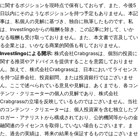
に関するポジションを現時点で保有しておらず、また、今後5
日以内にそのようなポジションを持つ予定もありません。
本記
事は、私個人の見解に基づき、独自に執筆したものです。私
は、Investlingoからの報酬を除き、この記事に対して、いか
なる報酬も受け取っておりません。また、本文書で言及してい
る企業とは、いかなる商業的関係も有しておりません。
Investlingoによる開示
:
株式会社Crabgrassは、個別の投資に
関する推奨やアドバイスを提供することを意図しておりませ
ん。加えて、株式会社Crabgrassは、日本においてライセンス
を持つ証券会社、投資顧問、または投資銀行ではございませ
ん。ここで述べられている意見や見解は、あくまでも、各コン
テンツ・クリエーターの個人の見解であり、株式会社
Crabgrassの立場を反映しているものではございません。当社
のコンテンツ・クリエーターは、個人投資家を含む独立したブ
ロガー・アナリストから構成されており、公的機関等からの金
融関連のライセンスを取得していない場合もございます。ま
た、過去の実績は、将来の結果を保証するものではございませ