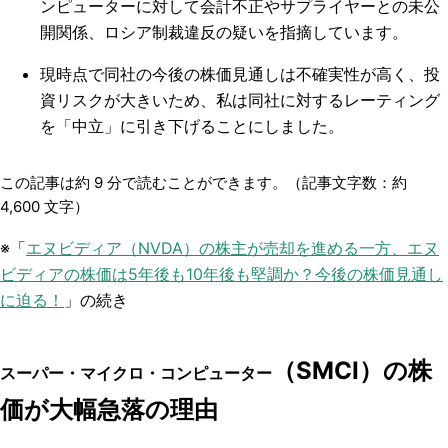
ンピューターに対して会計不正やサプライヤーとの未公
開関係、ロシア制裁違反の疑いを指摘しています。
現時点で同社の今後の株価見通しは不確実性が高く、投
資リスクが大きいため、私は同社に対するレーティング
を「中立」に引き下げることにしました。
この記事は約
9
分で読むことができます。（記事文字数：約
4,600
文字）
※「
エヌビディア（NVDA）の株主が売却を進める一方、エヌ
ビディアの株価は5年後も10年後も堅調か？今後の株価見通し
に迫る！
」の続き
（SMCI）
の株
スーパー・マイクロ・コンピューター
価が大幅急落の理由