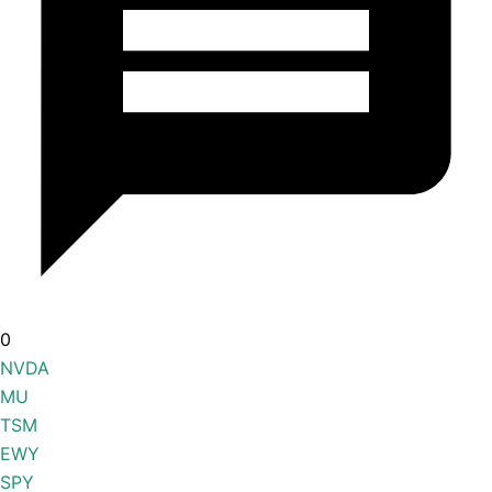
0
NVDA
MU
TSM
EWY
SPY