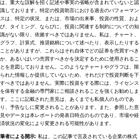
は、重大な誤解を招く記述や事実の省略が含まれていないと認
識しております。特定の投資助言における過去のパフォーマン
スは、特定の状況、または、市場の出来事、投資の性質、およ
び、タイミング、ならびに、投資に関連する制約についての知
識がない限り、依拠すべきではありません。私は、チャート、
グラフ、計算式、推奨銘柄について述べたり、表示したりする
ことがありますが、これらはそれ自体でどの証券を売買すべき
か、あるいはいつ売買すべきかを決定するために使用されるこ
とを意図しておりません。このようなチャートやグラフは、限
られた情報しか提供していないため、それだけで投資判断を下
すべきではありません。実際に投資をする際には、ライセンス
を保有する金融の専門家にご相談されることを強くお勧めしま
す。ここに記載された意見は、あくまでも私個人のものであ
り、予告なしに変更されることがあります。また、参照した意
見やデータは本レポートの発表日時点のものであり、市場や経
済状況の変化により変更される可能性があります。
筆者による開示
:
私は、この記事で言及されている企業の株式