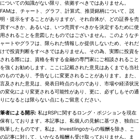
についての知識がない限り、依拠すべきではありません。
FAMは、チャート、グラフ、計算式、推奨銘柄について、説
明・提示をすることがありますが、それ自体が、どの証券を売
買すべきか、あるいは、いつ売買すべきかを決定するために使
用されることを意図したものではございません。このようなチ
ャートやグラフは、限られた情報しか提供しないため、それだ
けで投資判断をすべきではありません。その為、実際に投資を
される際には、資格を有する金融の専門家にご相談されること
を強くお勧めします。ここに記載された意見はあくまでも当社
のものであり、予告なしに変更されることがあります。また、
言及された意見は、発表日時点のものであり、市場や経済状況
の変化により変更される可能性があり、更に、必ずしもその通
りになるとは限らない点にもご留意ください。
筆者による開示
:
私はRSPに関するロング・ポジションを現在
保有しております。
本記事は、私個人の見解に基づき、独自に
執筆したものです。私は、Investlingoからの報酬を除き、こ
の記事に対して、いかなる報酬も受け取っておりません。ま