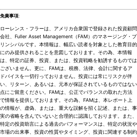
免責事項
:
ローレンス・フラーは、アメリカ合衆国で登録された投資顧問
会社、Fuller Asset Management（FAM）のマネージング・プ
リンシパルです。本情報は、幅広い読者を対象とした教育目的
にのみ提供されることを意図しております。その為、本情報
は、特定の証券、投資、または、投資戦略を勧誘するものでは
ございません。更に、FAMは、税務、法律、会計に関するア
ドバイスを一切行っておりません。投資には常にリスクが伴
い、リターン、あるいは、元本が保証されているものではない
点にご留意ください。FAMは、公正でバランスの取れた方法
で情報を提供しております。その為、FAMは、本レポート上
の情報が、虚偽、または、重大な誤解を招く記述、または、事
実の省略を含んでいないと合理的に認識しております。また、
特定の投資助言による過去のパフォーマンスは、特定の状況や
市場の出来事、投資の性質やタイミング、投資に関連する制約