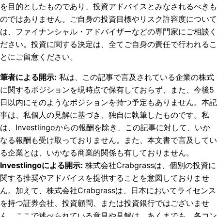
を目的としたものであり、投資アドバイスとみなされるべきも
のではありません。ご自身の投資目標やリスク許容度について
は、ファイナンシャル・アドバイザーなどの専門家にご相談く
ださい。投資に関する決定は、全てご自身の責任で行われるこ
とにご留意ください。
筆者による開示
:
私は、この記事で言及されている企業の株式
に関するポジションを現時点で保有しておらず、また、今後5
日以内にそのようなポジションを持つ予定もありません。
本記
事は、私個人の見解に基づき、独自に執筆したものです。私
は、Investlingoからの報酬を除き、この記事に対して、いか
なる報酬も受け取っておりません。また、本文書で言及してい
る企業とは、いかなる商業的関係も有しておりません。
Investlingoによる開示
:
株式会社Crabgrassは、個別の投資に
関する推奨やアドバイスを提供することを意図しておりませ
ん。加えて、株式会社Crabgrassは、日本においてライセンス
を持つ証券会社、投資顧問、または投資銀行ではございませ
ん。ここで述べられている意見や見解は、あくまでも、各コン