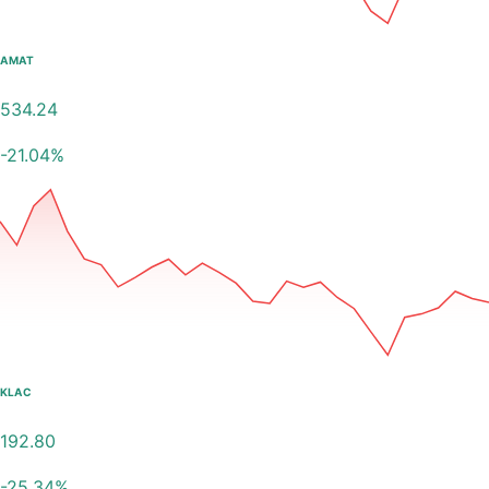
AMAT
534.24
-21.04
%
KLAC
192.80
-25.34
%