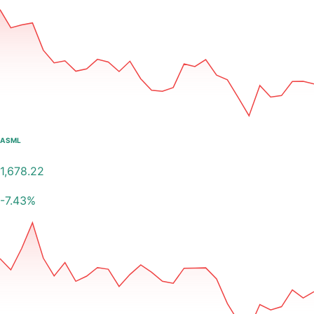
ASML
1,678.22
-7.43
%