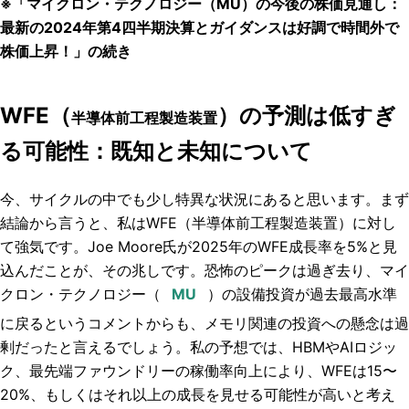
※「マイクロン・テクノロジー（MU）の今後の株価見通し：
最新の2024年第4四半期決算とガイダンスは好調で時間外で
株価上昇！」の続き
WFE（
）の予測は低すぎ
半導体前工程製造装置
る可能性：既知と未知について
今、サイクルの中でも少し特異な状況にあると思います。まず
結論から言うと、私はWFE（
半導体前工程製造装置
）に対し
て強気です。Joe Moore氏が2025年のWFE成長率を5%と見
込んだことが、その兆しです。恐怖のピークは過ぎ去り、マイ
クロン・テクノロジー（
）の設備投資が過去最高水準
に戻るというコメントからも、メモリ関連の投資への懸念は過
剰だったと言えるでしょう。私の予想では、HBMやAIロジッ
ク、最先端ファウンドリーの稼働率向上により、WFEは15〜
20%、もしくはそれ以上の成長を見せる可能性が高いと考え