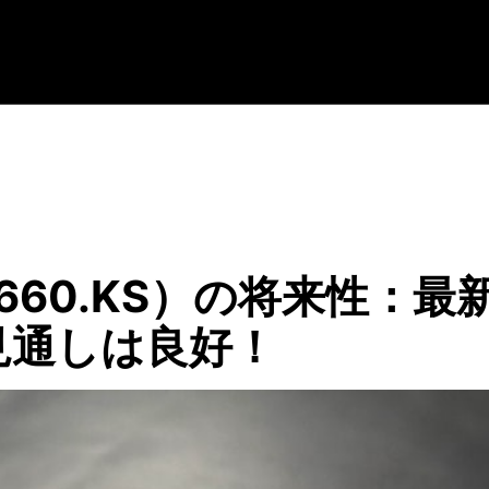
660.KS）の将来性：最
見通しは良好！