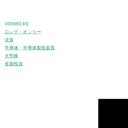
000660.KS
ロング・オンリー
決算
半導体・半導体製造装置
大型株
長期投資