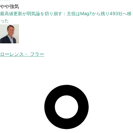
やや強気
最高値更新が弱気論を切り崩す：主役はMag7から残り493社へ移
った
ローレンス・ フラー