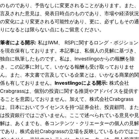
のものであり、予告なしに変更されることがあります。また、
言及された意見は、発表日時点のものであり、市場や経済状況
の変化により変更される可能性があり、更に、必ずしもその通
りになるとは限らない点にもご留意ください。
筆者による開示
:
私はIWM、 RSPに関するロング・ポジション
を現在保有しております。
本記事は、私個人の見解に基づき、
独自に執筆したものです。私は、Investlingoからの報酬を除
き、この記事に対して、いかなる報酬も受け取っておりませ
ん。また、本文書で言及している企業とは、いかなる商業的関
係も有しておりません。
Investlingoによる開示
:
株式会社
Crabgrassは、個別の投資に関する推奨やアドバイスを提供す
ることを意図しておりません。加えて、株式会社Crabgrass
は、日本においてライセンスを持つ証券会社、投資顧問、また
は投資銀行ではございません。ここで述べられている意見や見
解は、あくまでも、各コンテンツ・クリエーターの個人の見解
であり、株式会社Crabgrassの立場を反映しているものではご