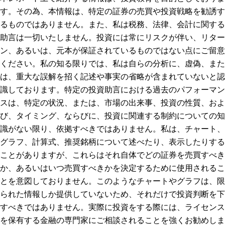
す。その為、本情報は、特定の証券の売買や投資戦略を勧誘す
るものではありません。また、私は税務、法律、会計に関する
助言は一切いたしません。投資には常にリスクが伴い、リター
ン、あるいは、元本が保証されているものではない点にご留意
ください。私の知る限りでは、私は自らの分析に、虚偽、また
は、重大な誤解を招く記述や事実の省略が含まれていないと認
識しております。特定の投資助言における過去のパフォーマン
スは、特定の状況、または、市場の出来事、投資の性質、およ
び、タイミング、ならびに、投資に関連する制約についての知
識がない限り、依拠すべきではありません。私は、チャート、
グラフ、計算式、推奨銘柄について述べたり、表示したりする
ことがありますが、これらはそれ自体でどの証券を売買すべき
か、あるいはいつ売買すべきかを決定するために使用されるこ
とを意図しておりません。このようなチャートやグラフは、限
られた情報しか提供していないため、それだけで投資判断を下
すべきではありません。実際に投資をする際には、ライセンス
を保有する金融の専門家にご相談されることを強くお勧めしま