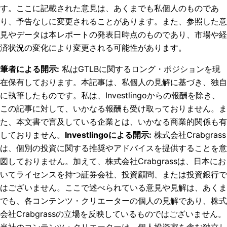
す。ここに記載された意見は、あくまでも私個人のものであ
り、予告なしに変更されることがあります。また、参照した意
見やデータは本レポートの発表日時点のものであり、市場や経
済状況の変化により変更される可能性があります。
筆者による開示
:
私はGTLBに関するロング・ポジションを現
在保有しております。
本記事は、私個人の見解に基づき、独自
に執筆したものです。私は、Investlingoからの報酬を除き、
この記事に対して、いかなる報酬も受け取っておりません。ま
た、本文書で言及している企業とは、いかなる商業的関係も有
しておりません。
Investlingoによる開示
:
株式会社Crabgrass
は、個別の投資に関する推奨やアドバイスを提供することを意
図しておりません。加えて、株式会社Crabgrassは、日本にお
いてライセンスを持つ証券会社、投資顧問、または投資銀行で
はございません。ここで述べられている意見や見解は、あくま
でも、各コンテンツ・クリエーターの個人の見解であり、株式
会社Crabgrassの立場を反映しているものではございません。
当社のコンテンツ・クリエーターは、個人投資家を含む独立し