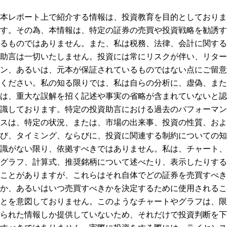
本レポート上で紹介する情報は、投資教育を目的としておりま
す。その為、本情報は、特定の証券の売買や投資戦略を勧誘す
るものではありません。また、私は税務、法律、会計に関する
助言は一切いたしません。投資には常にリスクが伴い、リター
ン、あるいは、元本が保証されているものではない点にご留意
ください。私の知る限りでは、私は自らの分析に、虚偽、また
は、重大な誤解を招く記述や事実の省略が含まれていないと認
識しております。特定の投資助言における過去のパフォーマン
スは、特定の状況、または、市場の出来事、投資の性質、およ
び、タイミング、ならびに、投資に関連する制約についての知
識がない限り、依拠すべきではありません。私は、チャート、
グラフ、計算式、推奨銘柄について述べたり、表示したりする
ことがありますが、これらはそれ自体でどの証券を売買すべき
か、あるいはいつ売買すべきかを決定するために使用されるこ
とを意図しておりません。このようなチャートやグラフは、限
られた情報しか提供していないため、それだけで投資判断を下