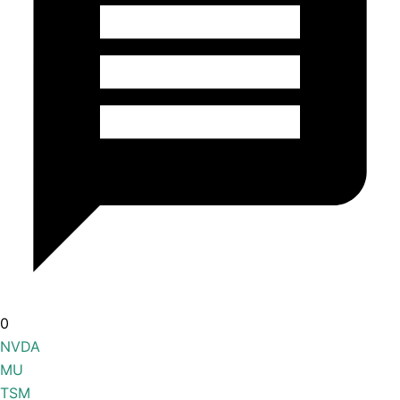
0
NVDA
MU
TSM