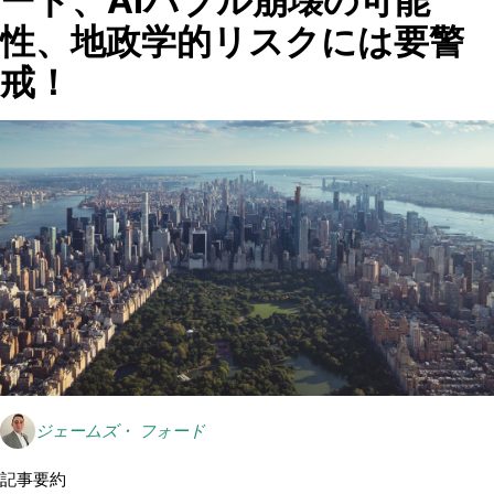
ード、AIバブル崩壊の可能
性、地政学的リスクには要警
戒！
ジェームズ・ フォード
記事要約