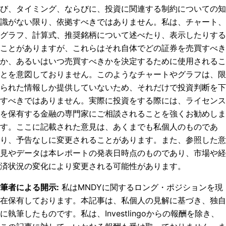
び、タイミング、ならびに、投資に関連する制約についての知
識がない限り、依拠すべきではありません。私は、チャート、
グラフ、計算式、推奨銘柄について述べたり、表示したりする
ことがありますが、これらはそれ自体でどの証券を売買すべき
か、あるいはいつ売買すべきかを決定するために使用されるこ
とを意図しておりません。このようなチャートやグラフは、限
られた情報しか提供していないため、それだけで投資判断を下
すべきではありません。実際に投資をする際には、ライセンス
を保有する金融の専門家にご相談されることを強くお勧めしま
す。ここに記載された意見は、あくまでも私個人のものであ
り、予告なしに変更されることがあります。また、参照した意
見やデータは本レポートの発表日時点のものであり、市場や経
済状況の変化により変更される可能性があります。
筆者による開示
:
私はMNDYに関するロング・ポジションを現
在保有しております。
本記事は、私個人の見解に基づき、独自
に執筆したものです。私は、Investlingoからの報酬を除き、