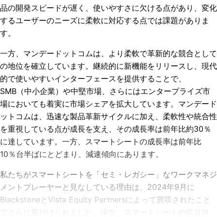
品の開発スピードが遅く、使いやすさに欠ける点があり、変化
するユーザーのニーズに柔軟に対応する点では課題がありま
す。
一方、マンデードットコムは、より柔軟で革新的な競合として
の地位を確立しています。継続的に新機能をリリースし、現代
的で使いやすいインターフェースを提供することで、
SMB（中小企業）や中堅市場、さらにはエンタープライズ市
場においても着実に市場シェアを拡大しています。マンデード
ットコムは、迅速な製品革新サイクルに加え、柔軟性や統合性
を重視している点が成長を支え、その成長率は前年比約30％
に達しています。一方、スマートシートの成長率は前年比
10％台半ばにとどまり、減速傾向にあります。
私たちがスマートシートを「セミ・レガシー」なワークマネジ
メントプレーヤーと見なしている理由は、2024年9月に
BlackstoneとVista Equity Partnersによって買収されたこと
でさらに裏付けられました。現在、スマートシートの収益規