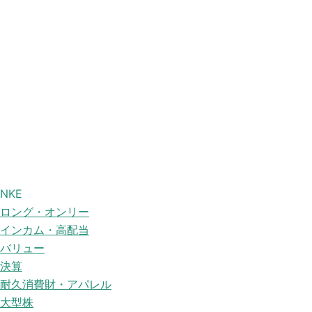
NKE
ロング・オンリー
インカム・高配当
バリュー
決算
耐久消費財・アパレル
大型株