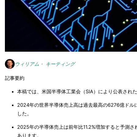
ウィリアム・ キーティング
記事要約
本稿では、米国半導体工業会（SIA）により公表され
2024年の世界半導体売上高は過去最高の6276億ドル
した。
2025年の半導体売上は前年比11.2%増加すると予
あります。