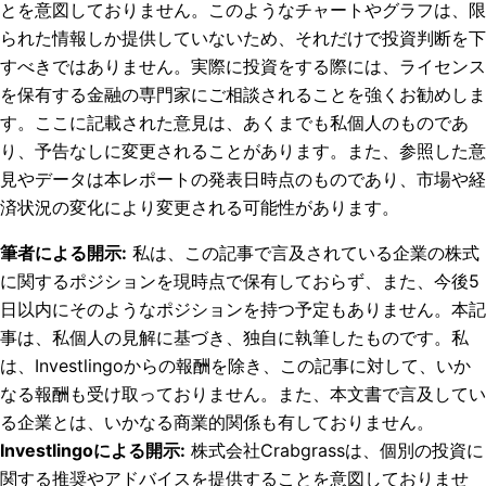
とを意図しておりません。このようなチャートやグラフは、限
られた情報しか提供していないため、それだけで投資判断を下
すべきではありません。実際に投資をする際には、ライセンス
を保有する金融の専門家にご相談されることを強くお勧めしま
す。ここに記載された意見は、あくまでも私個人のものであ
り、予告なしに変更されることがあります。また、参照した意
見やデータは本レポートの発表日時点のものであり、市場や経
済状況の変化により変更される可能性があります。
筆者による開示
:
私は、この記事で言及されている企業の株式
に関するポジションを現時点で保有しておらず、また、今後5
日以内にそのようなポジションを持つ予定もありません。
本記
事は、私個人の見解に基づき、独自に執筆したものです。私
は、Investlingoからの報酬を除き、この記事に対して、いか
なる報酬も受け取っておりません。また、本文書で言及してい
る企業とは、いかなる商業的関係も有しておりません。
Investlingoによる開示
:
株式会社Crabgrassは、個別の投資に
関する推奨やアドバイスを提供することを意図しておりませ