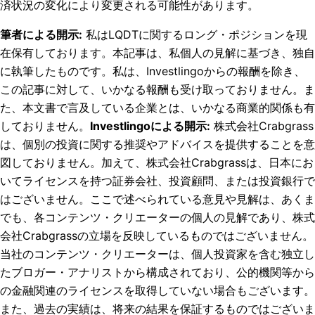
済状況の変化により変更される可能性があります。
筆者による開示
:
私はLQDTに関するロング・ポジションを現
在保有しております。
本記事は、私個人の見解に基づき、独自
に執筆したものです。私は、Investlingoからの報酬を除き、
この記事に対して、いかなる報酬も受け取っておりません。ま
た、本文書で言及している企業とは、いかなる商業的関係も有
しておりません。
Investlingoによる開示
:
株式会社Crabgrass
は、個別の投資に関する推奨やアドバイスを提供することを意
図しておりません。加えて、株式会社Crabgrassは、日本にお
いてライセンスを持つ証券会社、投資顧問、または投資銀行で
はございません。ここで述べられている意見や見解は、あくま
でも、各コンテンツ・クリエーターの個人の見解であり、株式
会社Crabgrassの立場を反映しているものではございません。
当社のコンテンツ・クリエーターは、個人投資家を含む独立し
たブロガー・アナリストから構成されており、公的機関等から
の金融関連のライセンスを取得していない場合もございます。
また、過去の実績は、将来の結果を保証するものではございま