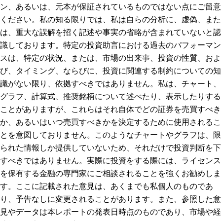
ン、あるいは、元本が保証されているものではない点にご留意
ください。私の知る限りでは、私は自らの分析に、虚偽、また
は、重大な誤解を招く記述や事実の省略が含まれていないと認
識しております。特定の投資助言における過去のパフォーマン
スは、特定の状況、または、市場の出来事、投資の性質、およ
び、タイミング、ならびに、投資に関連する制約についての知
識がない限り、依拠すべきではありません。私は、チャート、
グラフ、計算式、推奨銘柄について述べたり、表示したりする
ことがありますが、これらはそれ自体でどの証券を売買すべき
か、あるいはいつ売買すべきかを決定するために使用されるこ
とを意図しておりません。このようなチャートやグラフは、限
られた情報しか提供していないため、それだけで投資判断を下
すべきではありません。実際に投資をする際には、ライセンス
を保有する金融の専門家にご相談されることを強くお勧めしま
す。ここに記載された意見は、あくまでも私個人のものであ
り、予告なしに変更されることがあります。また、参照した意
見やデータは本レポートの発表日時点のものであり、市場や経