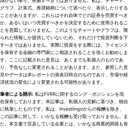
識がない限り、依拠すべきではありません。私は、チャート、
グラフ、計算式、推奨銘柄について述べたり、表示したりする
ことがありますが、これらはそれ自体でどの証券を売買すべき
か、あるいはいつ売買すべきかを決定するために使用されるこ
とを意図しておりません。このようなチャートやグラフは、限
られた情報しか提供していないため、それだけで投資判断を下
すべきではありません。実際に投資をする際には、ライセンス
を保有する金融の専門家にご相談されることを強くお勧めしま
す。ここに記載された意見は、あくまでも私個人のものであ
り、予告なしに変更されることがあります。また、参照した意
見やデータは本レポートの発表日時点のものであり、市場や経
済状況の変化により変更される可能性があります。
筆者による開示
:
私はFVRRに関するロング・ポジションを現
在保有しております。
本記事は、私個人の見解に基づき、独自
に執筆したものです。私は、Investlingoからの報酬を除き、
この記事に対して、いかなる報酬も受け取っておりません。ま
た、本文書で言及している企業とは、いかなる商業的関係も有