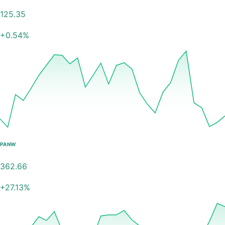
125.35
+
0.54
%
PANW
362.66
+
27.13
%