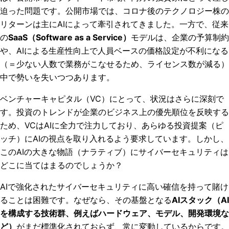
迫った問題です。公開市場では、コロナ後のテクノロジー株の
リターンは主にAIによって牽引されてきました。一方で、従来
の
SaaS（Software as a Service）
モデルは、企業の予算制約
や、AIによる生産性向上で人員ベースの価格設定が不利になる
（＝少ない人数で業務がこなせるため、ライセンス数が減る）
中で勢いを失いつつあります。
ベンチャーキャピタル（VC）にとって、状況はさらに深刻で
す。投資のトレンドが企業のビジネス上の優先順位を反映する
ため、VCはAIに全力で注力しており、あらゆる投資提案（ピ
ッチ）にAIの視点を取り入れるよう要求しています。しかし、
このAIの大きな物語（ナラティブ）にサイバーセキュリティは
どこに当てはまるのでしょうか？
AIで強化されたサイバーセキュリティに高い確信を持って賭け
ることは困難です。なぜなら、その基盤となる
AIスタック（AI
を構成する技術群、例えばハードウェア、モデル、開発環境な
ど）
がまだ標準化されておらず、常に変動しているからです。