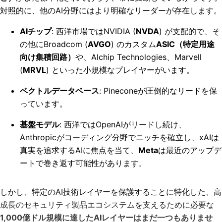
対照的に、他のAI分野にはより明確なリーダーが存在します。
AIチップ
: 西洋市場ではNVIDIA (
NVDA
) が支配的で、そ
の他にBroadcom (
AVGO
) のカスタム
ASIC（特定用途
向け集積回路）
や、Alchip Technologies、Marvell
(
MRVL
) といった小規模なプレイヤーがいます。
ベクトルデータベース
: Pineconeが圧倒的なリードを保
っています。
基盤モデル
: 西洋ではOpenAIがリードし続け、
Anthropicがコーディング分野でニッチを確立し、xAIは
真実を追求するAIに焦点を当て、
Meta
は最近のアップデ
ートで巻き返す可能性があります。
しかし、特定のAI技術レイヤーを保護することに特化した、高
成長のセキュリティ製品エコシステムを支えるために必要な
1,000億ドル規模に達したAIレイヤーはまだ一つもありませ