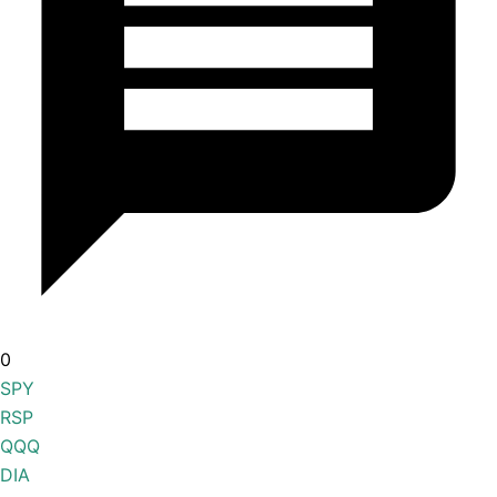
0
SPY
RSP
QQQ
DIA