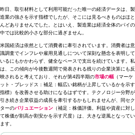
昨日、取引材料として利用可能だった唯一の経済データは、製
造業の強さを示す指標でしたが、そこには見るべきものはほと
んどありませんでした。とはいえ、製造業は経済全体のパイの
中では比較的小さな部分に過ぎません。
米国経済は依然として消費者に牽引されています。消費者は意
識調査でインフレや雇用見通しについて深刻な懸念を表明して
いるにもかかわらず、健全なペースで支出を続けています。私
は、この傾向が今後数週間で発表される残りの企業決算にも反
映されると考えており、それが第4四半期の
市場の幅
（マーケ
ット・ブレッドス：補足：幅広い銘柄が上昇しているかを示す
指標）を改善させる助けになるはずです。テクノロジー分野が
引き続き企業収益の成長を牽引するかもしれませんが、同セク
ターの
バリュエーション
（補足：株価評価。利益や資産に対し
て株価が割高か割安かを示す尺度）は、大きな逆風となってい
ます。