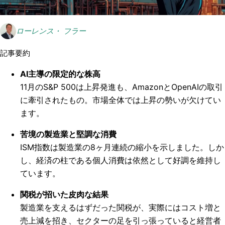
ローレンス・ フラー
記事要約
AI主導の限定的な株高
11月のS&P 500は上昇発進も、AmazonとOpenAIの取引
に牽引されたもの。市場全体では上昇の勢いが欠けてい
ます。
苦境の製造業と堅調な消費
ISM指数は製造業の8ヶ月連続の縮小を示しました。しか
し、経済の柱である個人消費は依然として好調を維持し
ています。
関税が招いた皮肉な結果
製造業を支えるはずだった関税が、実際にはコスト増と
売上減を招き、セクターの足を引っ張っていると経営者