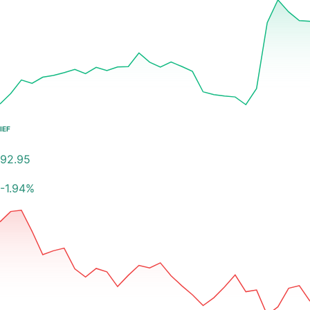
IEF
92.95
-1.94
%