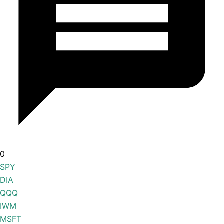
0
SPY
DIA
QQQ
IWM
MSFT