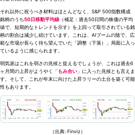
それ以外に祝うべき材料はほとんどなく、S&P 500指数構成
銘柄のうち
50日移動平均線
（補足：過去50日間の株価の平均
値で、短期的なトレンドを示す）を上回って取引されている銘
柄の割合は減少し続けています。これは、AIブームの陰で、広
範な市場が長らく待ち望んでいた「調整（下落）」局面に入っ
ているように感じられます。
弱気派はこれを弱さの兆候と捉えるでしょうが、これは過去6
ヶ月間の上昇がようやく「
もみ合い
」に入った兆候とも言えま
す。そして、これが年末に向けた上昇ラリーの土台を築く可能
性もあります。
（出典:
Finviz
）