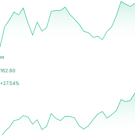
ZS
162.60
+
27.54
%