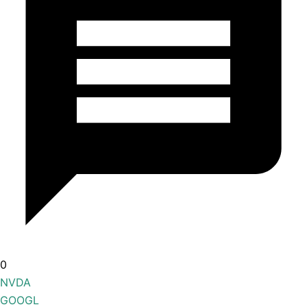
0
NVDA
GOOGL