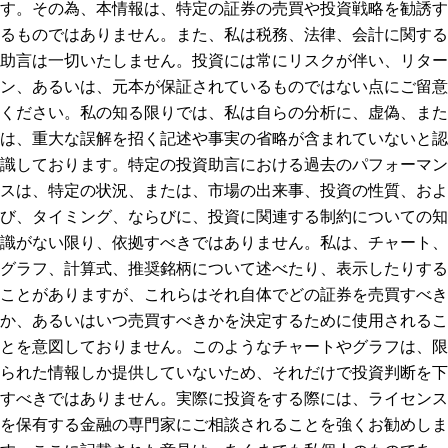
す。その為、本情報は、特定の証券の売買や投資戦略を勧誘す
るものではありません。また、私は税務、法律、会計に関する
助言は一切いたしません。投資には常にリスクが伴い、リター
ン、あるいは、元本が保証されているものではない点にご留意
ください。私の知る限りでは、私は自らの分析に、虚偽、また
は、重大な誤解を招く記述や事実の省略が含まれていないと認
識しております。特定の投資助言における過去のパフォーマン
スは、特定の状況、または、市場の出来事、投資の性質、およ
び、タイミング、ならびに、投資に関連する制約についての知
識がない限り、依拠すべきではありません。私は、チャート、
グラフ、計算式、推奨銘柄について述べたり、表示したりする
ことがありますが、これらはそれ自体でどの証券を売買すべき
か、あるいはいつ売買すべきかを決定するために使用されるこ
とを意図しておりません。このようなチャートやグラフは、限
られた情報しか提供していないため、それだけで投資判断を下
すべきではありません。実際に投資をする際には、ライセンス
を保有する金融の専門家にご相談されることを強くお勧めしま