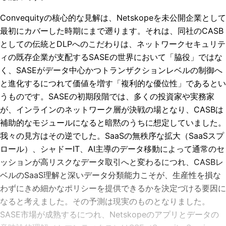
Convequityの核心的な見解は、Netskopeを未公開企業として
最初にカバーした時期にまで遡ります。それは、同社のCASB
としての伝統とDLPへのこだわりは、ネットワークセキュリテ
ィの既存企業が支配するSASEの世界において「脇役」ではな
く、SASEがデータ中心かつトランザクションレベルの制御へ
と進化するにつれて価値を増す「複利的な優位性」であるとい
うものです。SASEの初期段階では、多くの投資家や実務家
が、インラインのネットワーク層が決戦の場となり、CASBは
補助的なモジュールになると暗黙のうちに想定していました。
我々の見方はその逆でした。SaaSの無秩序な拡大（SaaSスプ
ロール）、シャドーIT、AI主導のデータ移動によって通常のセ
ッションが高リスクなデータ取引へと変わるにつれ、CASBレ
ベルのSaaS理解と深いデータ分類能力こそが、生産性を損な
わずにきめ細かなポリシーを提供できるかを決定づける要因に
なると考えました。その予測は現実のものとなりました。
SASE市場が成熟するにつれ、Netskopeのアプリとデータの