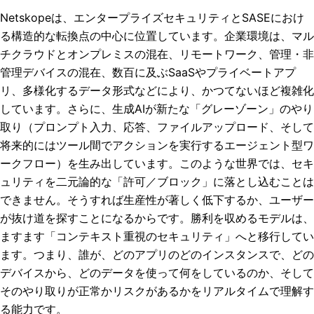
Netskopeは、エンタープライズセキュリティとSASEにおけ
る構造的な転換点の中心に位置しています。企業環境は、マル
チクラウドとオンプレミスの混在、リモートワーク、管理・非
管理デバイスの混在、数百に及ぶSaaSやプライベートアプ
リ、多様化するデータ形式などにより、かつてないほど複雑化
しています。さらに、生成AIが新たな「グレーゾーン」のやり
取り（プロンプト入力、応答、ファイルアップロード、そして
将来的にはツール間でアクションを実行するエージェント型ワ
ークフロー）を生み出しています。このような世界では、セキ
ュリティを二元論的な「許可／ブロック」に落とし込むことは
できません。そうすれば生産性が著しく低下するか、ユーザー
が抜け道を探すことになるからです。勝利を収めるモデルは、
ますます「コンテキスト重視のセキュリティ」へと移行してい
ます。つまり、誰が、どのアプリのどのインスタンスで、どの
デバイスから、どのデータを使って何をしているのか、そして
そのやり取りが正常かリスクがあるかをリアルタイムで理解す
る能力です。