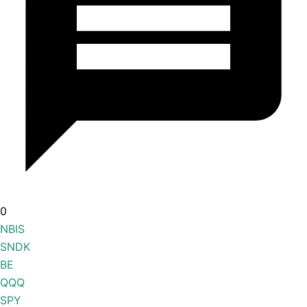
0
NBIS
SNDK
BE
QQQ
SPY