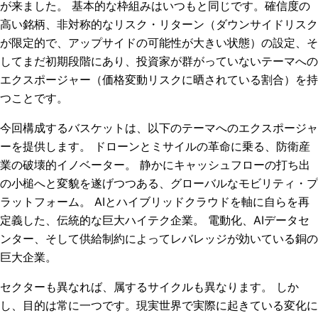
が来ました。 基本的な枠組みはいつもと同じです。確信度の
高い銘柄、非対称的なリスク・リターン（ダウンサイドリスク
が限定的で、アップサイドの可能性が大きい状態）の設定、そ
してまだ初期段階にあり、投資家が群がっていないテーマへの
エクスポージャー（価格変動リスクに晒されている割合）を持
つことです。
今回構成するバスケットは、以下のテーマへのエクスポージャ
ーを提供します。 ドローンとミサイルの革命に乗る、防衛産
業の破壊的イノベーター。 静かにキャッシュフローの打ち出
の小槌へと変貌を遂げつつある、グローバルなモビリティ・プ
ラットフォーム。 AIとハイブリッドクラウドを軸に自らを再
定義した、伝統的な巨大ハイテク企業。 電動化、AIデータセ
ンター、そして供給制約によってレバレッジが効いている銅の
巨大企業。
セクターも異なれば、属するサイクルも異なります。 しか
し、目的は常に一つです。現実世界で実際に起きている変化に