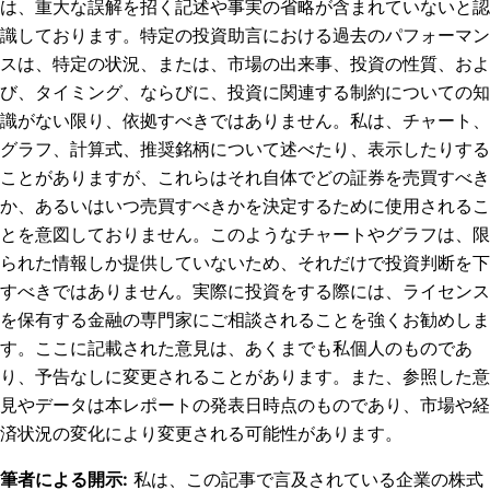
は、重大な誤解を招く記述や事実の省略が含まれていないと認
識しております。特定の投資助言における過去のパフォーマン
スは、特定の状況、または、市場の出来事、投資の性質、およ
び、タイミング、ならびに、投資に関連する制約についての知
識がない限り、依拠すべきではありません。私は、チャート、
グラフ、計算式、推奨銘柄について述べたり、表示したりする
ことがありますが、これらはそれ自体でどの証券を売買すべき
か、あるいはいつ売買すべきかを決定するために使用されるこ
とを意図しておりません。このようなチャートやグラフは、限
られた情報しか提供していないため、それだけで投資判断を下
すべきではありません。実際に投資をする際には、ライセンス
を保有する金融の専門家にご相談されることを強くお勧めしま
す。ここに記載された意見は、あくまでも私個人のものであ
り、予告なしに変更されることがあります。また、参照した意
見やデータは本レポートの発表日時点のものであり、市場や経
済状況の変化により変更される可能性があります。
筆者による開示
:
私は、この記事で言及されている企業の株式