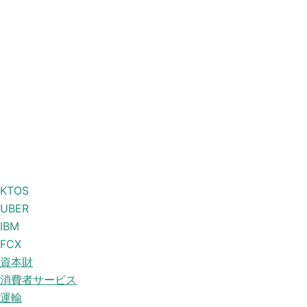
KTOS
UBER
IBM
FCX
資本財
消費者サービス
運輸