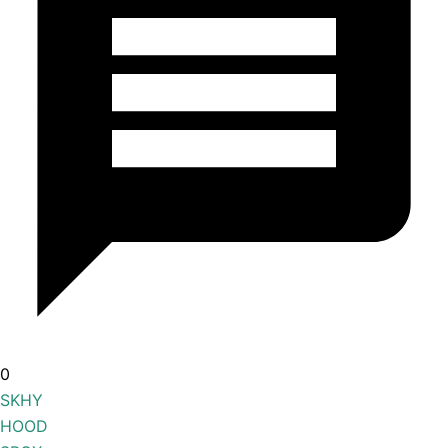
0
SKHY
HOOD