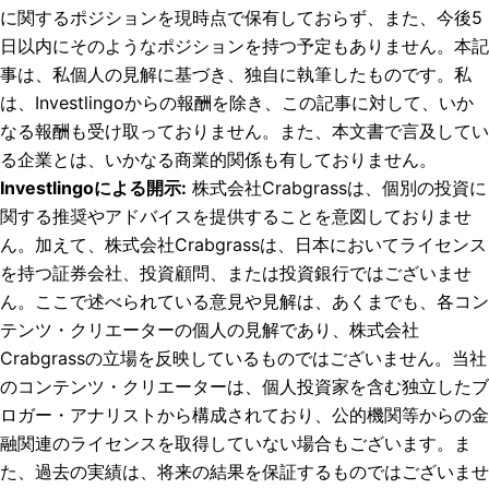
に関するポジションを現時点で保有しておらず、また、今後5
日以内にそのようなポジションを持つ予定もありません。
本記
事は、私個人の見解に基づき、独自に執筆したものです。私
は、Investlingoからの報酬を除き、この記事に対して、いか
なる報酬も受け取っておりません。また、本文書で言及してい
る企業とは、いかなる商業的関係も有しておりません。
Investlingoによる開示
:
株式会社Crabgrassは、個別の投資に
関する推奨やアドバイスを提供することを意図しておりませ
ん。加えて、株式会社Crabgrassは、日本においてライセンス
を持つ証券会社、投資顧問、または投資銀行ではございませ
ん。ここで述べられている意見や見解は、あくまでも、各コン
テンツ・クリエーターの個人の見解であり、株式会社
Crabgrassの立場を反映しているものではございません。当社
のコンテンツ・クリエーターは、個人投資家を含む独立したブ
ロガー・アナリストから構成されており、公的機関等からの金
融関連のライセンスを取得していない場合もございます。ま
た、過去の実績は、将来の結果を保証するものではございませ