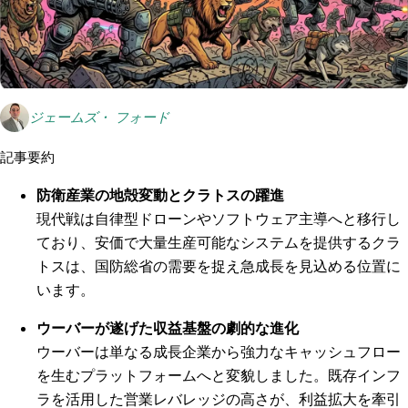
ジェームズ・ フォード
記事要約
防衛産業の地殻変動とクラトスの躍進
現代戦は自律型ドローンやソフトウェア主導へと移行し
ており、安価で大量生産可能なシステムを提供するクラ
トスは、国防総省の需要を捉え急成長を見込める位置に
います。
ウーバーが遂げた収益基盤の劇的な進化
ウーバーは単なる成長企業から強力なキャッシュフロー
を生むプラットフォームへと変貌しました。既存インフ
ラを活用した営業レバレッジの高さが、利益拡大を牽引