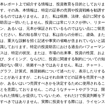
本レポート上で紹介する情報は、投資教育を目的としておりま
す。その為、本情報は、特定の証券の売買や投資戦略を勧誘す
るものではありません。また、私は税務、法律、会計に関する
助言は一切いたしません。投資には常にリスクが伴い、リター
ン、あるいは、元本が保証されているものではない点にご留意
ください。私の知る限りでは、私は自らの分析に、虚偽、また
は、重大な誤解を招く記述や事実の省略が含まれていないと認
識しております。特定の投資助言における過去のパフォーマン
スは、特定の状況、または、市場の出来事、投資の性質、およ
び、タイミング、ならびに、投資に関連する制約についての知
識がない限り、依拠すべきではありません。私は、チャート、
グラフ、計算式、推奨銘柄について述べたり、表示したりする
ことがありますが、これらはそれ自体でどの証券を売買すべき
か、あるいはいつ売買すべきかを決定するために使用されるこ
とを意図しておりません。このようなチャートやグラフは、限
られた情報しか提供していないため、それだけで投資判断を下
すべきではありません。実際に投資をする際には、ライセンス