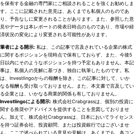
を保有する金融の専門家にご相談されることを強くお勧めしま
す。ここに記載された意見は、あくまでも私個人のものであ
り、予告なしに変更されることがあります。また、参照した意
見やデータは本レポートの発表日時点のものであり、市場や経
済状況の変化により変更される可能性があります。
筆者による開示
:
私は、この記事で言及されている企業の株式
に関するポジションを現時点で保有しておらず、また、今後5
日以内にそのようなポジションを持つ予定もありません。
本記
事は、私個人の見解に基づき、独自に執筆したものです。私
は、Investlingoからの報酬を除き、この記事に対して、いか
なる報酬も受け取っておりません。また、本文書で言及してい
る企業とは、いかなる商業的関係も有しておりません。
Investlingoによる開示
:
株式会社Crabgrassは、個別の投資に
関する推奨やアドバイスを提供することを意図しておりませ
ん。加えて、株式会社Crabgrassは、日本においてライセンス
を持つ証券会社、投資顧問、または投資銀行ではございませ
ん。ここで述べられている意見や見解は、あくまでも、各コン