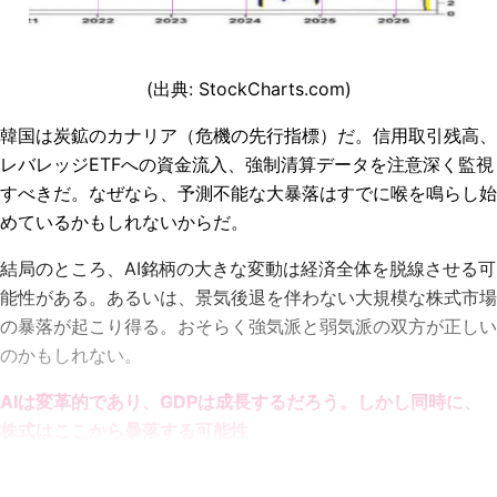
(出典: StockCharts.com)
韓国は炭鉱のカナリア（危機の先行指標）だ。信用取引残高、
レバレッジETFへの資金流入、強制清算データを注意深く監視
すべきだ。なぜなら、予測不能な大暴落はすでに喉を鳴らし始
めているかもしれないからだ。
結局のところ、AI銘柄の大きな変動は経済全体を脱線させる可
能性がある。あるいは、景気後退を伴わない大規模な株式市場
の暴落が起こり得る。おそらく強気派と弱気派の双方が正しい
のかもしれない。
AIは変革的であり、GDPは成長するだろう。しかし同時に、
株式はここから暴落する可能性