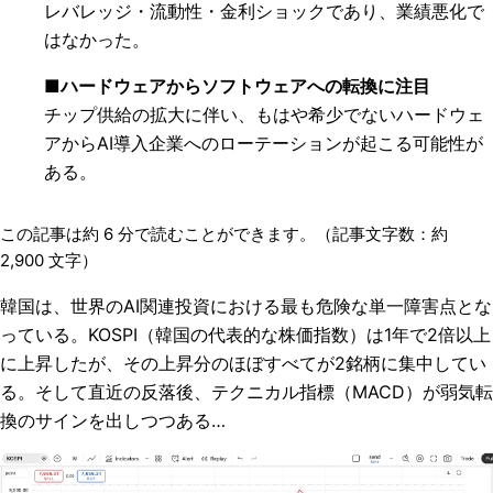
レバレッジ・流動性・金利ショックであり、業績悪化で
はなかった。
■ハードウェアからソフトウェアへの転換に注目
チップ供給の拡大に伴い、もはや希少でないハードウェ
アからAI導入企業へのローテーションが起こる可能性が
ある。
この記事は約
6
分で読むことができます。（記事文字数：約
2,900
文字）
韓国は、世界のAI関連投資における最も危険な単一障害点とな
っている。KOSPI（韓国の代表的な株価指数）は1年で2倍以上
に上昇したが、その上昇分のほぼすべてが2銘柄に集中してい
る。そして直近の反落後、テクニカル指標（MACD）が弱気転
換のサインを出しつつある…