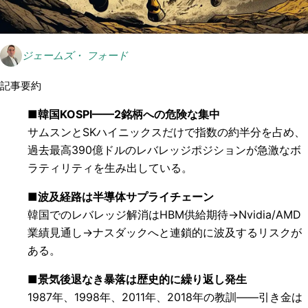
ジェームズ・ フォード
記事要約
■韓国KOSPI——2銘柄への危険な集中
サムスンとSKハイニックスだけで指数の約半分を占め、
過去最高390億ドルのレバレッジポジションが急激なボ
ラティリティを生み出している。
■波及経路は半導体サプライチェーン
韓国でのレバレッジ解消はHBM供給期待→Nvidia/AMD
業績見通し→ナスダックへと連鎖的に波及するリスクが
ある。
■景気後退なき暴落は歴史的に繰り返し発生
1987年、1998年、2011年、2018年の教訓——引き金は