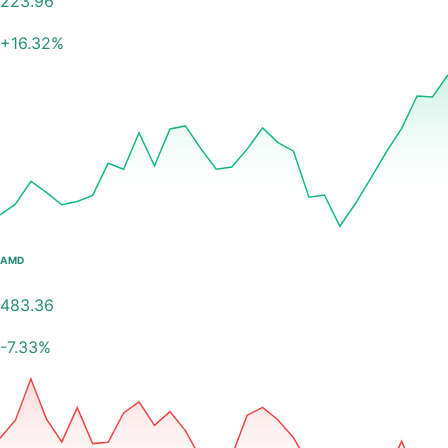
223.96
+
16.32
%
AMD
483.36
-7.33
%