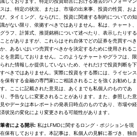
識しております。特定の投資助言における過去のパフォーマン
スは、特定の状況、または、市場の出来事、投資の性質、およ
び、タイミング、ならびに、投資に関連する制約についての知
識がない限り、依拠すべきではありません。私は、チャート、
グラフ、計算式、推奨銘柄について述べたり、表示したりする
ことがありますが、これらはそれ自体でどの証券を売買すべき
か、あるいはいつ売買すべきかを決定するために使用されるこ
とを意図しておりません。このようなチャートやグラフは、限
られた情報しか提供していないため、それだけで投資判断を下
すべきではありません。実際に投資をする際には、ライセンス
を保有する金融の専門家にご相談されることを強くお勧めしま
す。ここに記載された意見は、あくまでも私個人のものであ
り、予告なしに変更されることがあります。また、参照した意
見やデータは本レポートの発表日時点のものであり、市場や経
済状況の変化により変更される可能性があります。
筆者による開示
:
私はLFMDに関するロング・ポジションを現
在保有しております。
本記事は、私個人の見解に基づき、独自