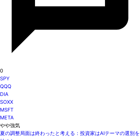
0
SPY
QQQ
DIA
SOXX
MSFT
META
やや強気
夏の調整局面は終わったと考える：投資家はAIテーマの選別を