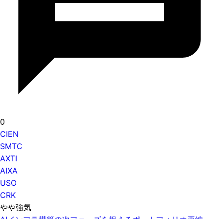
0
CIEN
SMTC
AXTI
AIXA
USO
CRK
やや強気