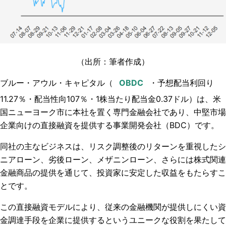
（出所：筆者作成）
ブルー・アウル・キャピタル（
・予想配当利回り
11.27
％・配当性向
107
％・
1
株当たり配当金0.37
ドル）
は、米
国ニューヨーク市に本社を置く専門金融会社であり、中堅市場
企業向けの直接融資を提供する事業開発会社（BDC）です。
同社の主なビジネスは、リスク調整後のリターンを重視したシ
ニアローン、劣後ローン、メザニンローン、さらには株式関連
金融商品の提供を通じて、投資家に安定した収益をもたらすこ
とです。
この直接融資モデルにより、従来の金融機関が提供しにくい資
金調達手段を企業に提供するというユニークな役割を果たして