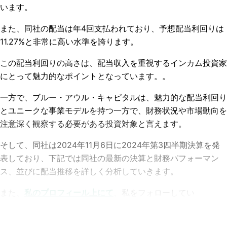
います。
また、同社の配当は年4回支払われており、予想配当利回りは
11.27%と非常に高い水準を誇ります。
この配当利回りの高さは、配当収入を重視するインカム投資家
にとって魅力的なポイントとなっています。。
一方で、ブルー・アウル・キャピタルは、魅力的な配当利回り
とユニークな事業モデルを持つ一方で、財務状況や市場動向を
注意深く観察する必要がある投資対象と言えます。
そして、同社は
2024
年
11
月
6
日に
2024
年第
3
四半期決算を発
表しており、
下記では同社の最新の決算と財務パフォーマン
ス、並びに配当推移を詳しく分析していきます。
また、
私のプロフィール上にて
、私をフォローしてい