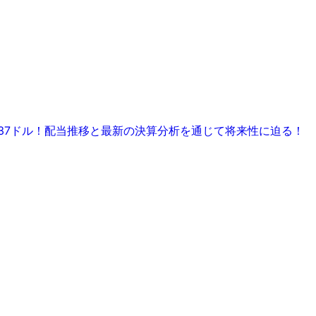
.37ドル！配当推移と最新の決算分析を通じて将来性に迫る！