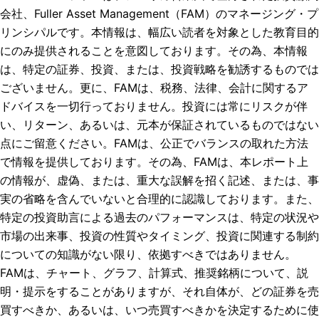
会社、Fuller Asset Management（FAM）のマネージング・プ
リンシパルです。本情報は、幅広い読者を対象とした教育目的
にのみ提供されることを意図しております。その為、本情報
は、特定の証券、投資、または、投資戦略を勧誘するものでは
ございません。更に、FAMは、税務、法律、会計に関するア
ドバイスを一切行っておりません。投資には常にリスクが伴
い、リターン、あるいは、元本が保証されているものではない
点にご留意ください。FAMは、公正でバランスの取れた方法
で情報を提供しております。その為、FAMは、本レポート上
の情報が、虚偽、または、重大な誤解を招く記述、または、事
実の省略を含んでいないと合理的に認識しております。また、
特定の投資助言による過去のパフォーマンスは、特定の状況や
市場の出来事、投資の性質やタイミング、投資に関連する制約
についての知識がない限り、依拠すべきではありません。
FAMは、チャート、グラフ、計算式、推奨銘柄について、説
明・提示をすることがありますが、それ自体が、どの証券を売
買すべきか、あるいは、いつ売買すべきかを決定するために使