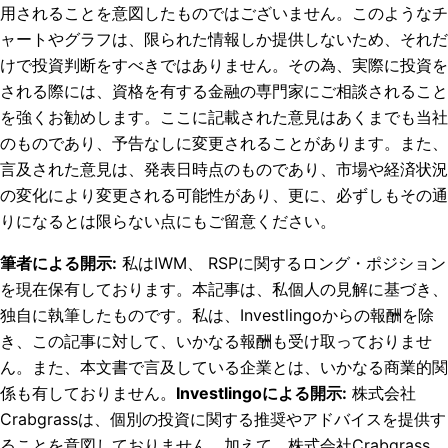
用されることを意図したものではございません。このようなチ
ャートやグラフは、限られた情報しか提供しないため、それだ
けで投資判断をすべきではありません。その為、実際に投資を
される際には、資格を有する金融の専門家にご相談されること
を強くお勧めします。ここに記載された意見はあくまでも当社
のものであり、予告なしに変更されることがあります。また、
言及された意見は、発表日時点のものであり、市場や経済状況
の変化により変更される可能性があり、更に、必ずしもその通
りになるとは限らない点にもご留意ください。
筆者による開示
:
私はIWM、 RSPに関するロング・ポジション
を現在保有しております。
本記事は、私個人の見解に基づき、
独自に執筆したものです。私は、Investlingoからの報酬を除
き、この記事に対して、いかなる報酬も受け取っておりませ
ん。また、本文書で言及している企業とは、いかなる商業的関
係も有しておりません。
Investlingoによる開示
:
株式会社
Crabgrassは、個別の投資に関する推奨やアドバイスを提供す
ることを意図しておりません。加えて、株式会社Crabgrass