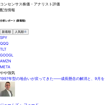
コンセンサス株価
・アナリスト評価
配当情報
分析レポート (
新着順
)
新着順
人気順
SPY
QQQ
TLT
GOOGL
AMZN
META
やや強気
1997年型の地合いが戻ってきた——成長懸念の解消と、9月
ジェームズ・ フォード