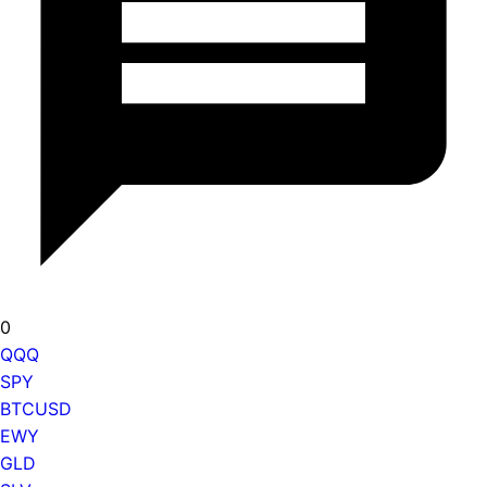
0
QQQ
SPY
BTCUSD
EWY
GLD