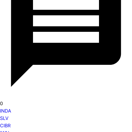
0
INDA
SLV
CIBR