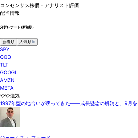
コンセンサス株価
・アナリスト評価
配当情報
分析レポート (
新着順
)
新着順
人気順
SPY
QQQ
TLT
GOOGL
AMZN
META
やや強気
1997年型の地合いが戻ってきた——成長懸念の解消と、9月
ジェームズ・ フォード