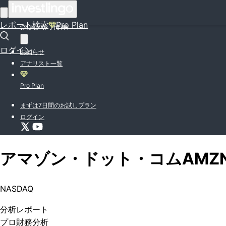
はじめての方はこちら
レポート検索
Pro Plan
投資入門特集
ログイン
お知らせ
アナリスト一覧
Pro Plan
まずは7日間のお試しプラン
ログイン
アマゾン・ドット・コム
AMZ
NASDAQ
分析
レポート
プロ
財務分析