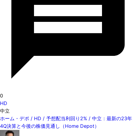
0
HD
中立
ホーム・デポ / HD / 予想配当利回り2% / 中立：最新の23年
4Q決算と今後の株価見通し（Home Depot）