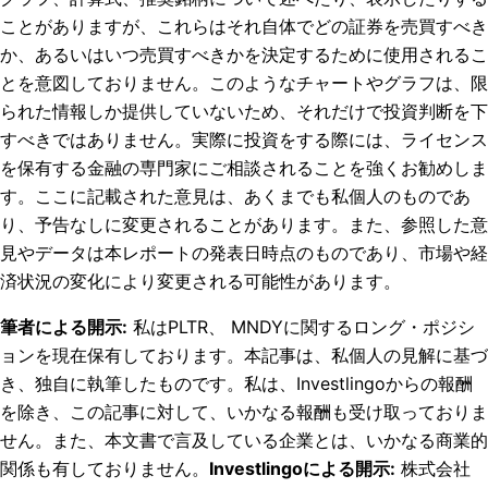
ことがありますが、これらはそれ自体でどの証券を売買すべき
か、あるいはいつ売買すべきかを決定するために使用されるこ
とを意図しておりません。このようなチャートやグラフは、限
られた情報しか提供していないため、それだけで投資判断を下
すべきではありません。実際に投資をする際には、ライセンス
を保有する金融の専門家にご相談されることを強くお勧めしま
す。ここに記載された意見は、あくまでも私個人のものであ
り、予告なしに変更されることがあります。また、参照した意
見やデータは本レポートの発表日時点のものであり、市場や経
済状況の変化により変更される可能性があります。
筆者による開示
:
私はPLTR、 MNDYに関するロング・ポジシ
ョンを現在保有しております。
本記事は、私個人の見解に基づ
き、独自に執筆したものです。私は、Investlingoからの報酬
を除き、この記事に対して、いかなる報酬も受け取っておりま
せん。また、本文書で言及している企業とは、いかなる商業的
関係も有しておりません。
Investlingoによる開示
:
株式会社