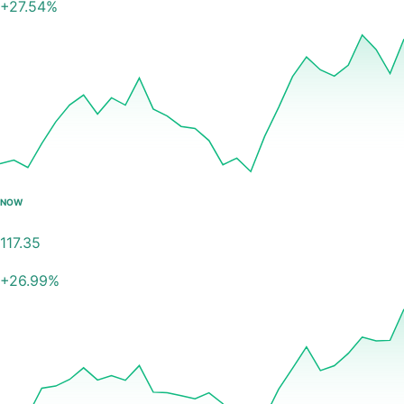
+
27.54
%
NOW
117.35
+
26.99
%