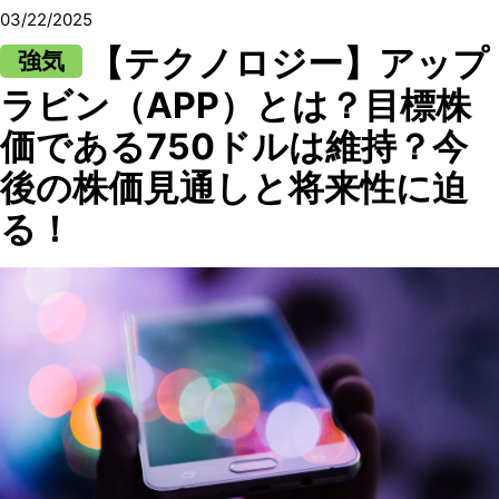
03/22/2025
【テクノロジー】アップ
強気
ラビン（APP）とは？目標株
価である750ドルは維持？今
後の株価見通しと将来性に迫
る！