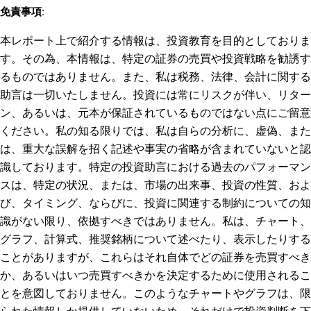
免責事項
:
本レポート上で紹介する情報は、投資教育を目的としておりま
す。その為、本情報は、特定の証券の売買や投資戦略を勧誘す
るものではありません。また、私は税務、法律、会計に関する
助言は一切いたしません。投資には常にリスクが伴い、リター
ン、あるいは、元本が保証されているものではない点にご留意
ください。私の知る限りでは、私は自らの分析に、虚偽、また
は、重大な誤解を招く記述や事実の省略が含まれていないと認
識しております。特定の投資助言における過去のパフォーマン
スは、特定の状況、または、市場の出来事、投資の性質、およ
び、タイミング、ならびに、投資に関連する制約についての知
識がない限り、依拠すべきではありません。私は、チャート、
グラフ、計算式、推奨銘柄について述べたり、表示したりする
ことがありますが、これらはそれ自体でどの証券を売買すべき
か、あるいはいつ売買すべきかを決定するために使用されるこ
とを意図しておりません。このようなチャートやグラフは、限
られた情報しか提供していないため、それだけで投資判断を下