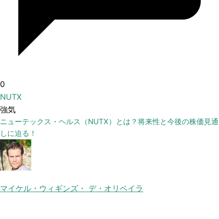
0
NUTX
強気
ニューテックス・ヘルス（NUTX）とは？将来性と今後の株価見通
しに迫る！
マイケル・ウィギンズ・ デ・オリベイラ