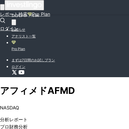
はじめての方はこちら
レポート検索
Pro Plan
投資入門特集
ログイン
お知らせ
アナリスト一覧
Pro Plan
まずは7日間のお試しプラン
ログイン
アフィメド
AFMD
NASDAQ
分析
レポート
プロ
財務分析