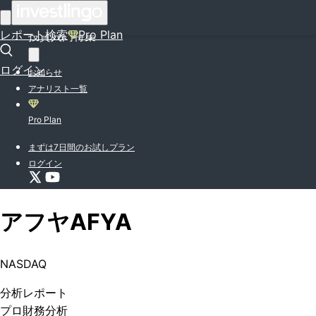
はじめての方はこちら
レポート検索
Pro Plan
投資入門特集
ログイン
お知らせ
アナリスト一覧
Pro Plan
まずは7日間のお試しプラン
ログイン
アフヤ
AFYA
NASDAQ
分析
レポート
プロ
財務分析