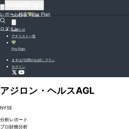
はじめての方はこちら
レポート検索
Pro Plan
投資入門特集
ログイン
お知らせ
アナリスト一覧
Pro Plan
まずは7日間のお試しプラン
ログイン
アジロン・ヘルス
AGL
NYSE
分析
レポート
プロ
財務分析