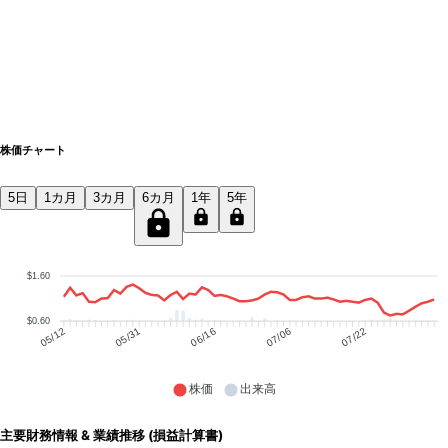
株価チャート
5日
1カ月
3カ月
6カ月
1年
5年
$1.60
$0.60
05/31
06/16
07/06
07/22
05/12
株価
出来高
主要財務情報 & 業績推移 (損益計算書)