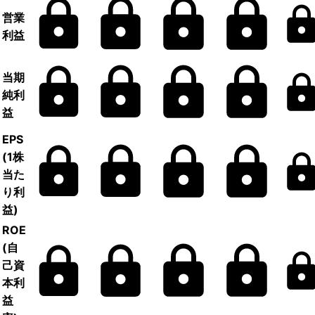
営業
利益
当期
純利
益
EPS
(1株
当た
り利
益)
ROE
(自
己資
本利
益