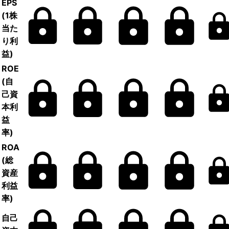
EPS
(1株
当た
り利
益)
ROE
(自
己資
本利
益
率)
ROA
(総
資産
利益
率)
自己