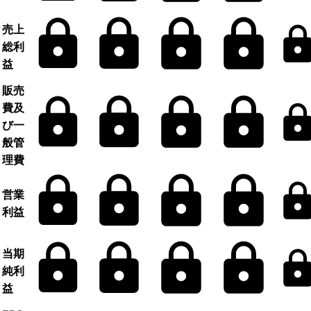
売上
総利
益
販売
費及
び一
般管
理費
営業
利益
当期
純利
益