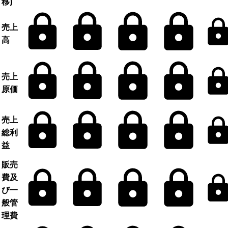
移)
売上
高
売上
原価
売上
総利
益
販売
費及
び一
般管
理費