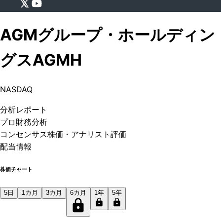
AGMグループ・ホールディン
グス
AGMH
NASDAQ
分析
レポート
プロ
財務分析
コンセンサス株価
・アナリスト評価
配当情報
株価チャート
5日
1カ月
3カ月
6カ月
1年
5年