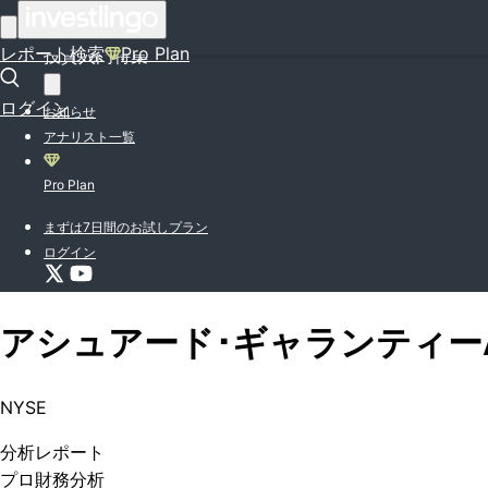
はじめての方はこちら
レポート検索
Pro Plan
投資入門特集
ログイン
お知らせ
アナリスト一覧
Pro Plan
まずは7日間のお試しプラン
ログイン
アシュアード･ギャランティー
NYSE
分析
レポート
プロ
財務分析