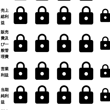
売上
総利
益
販売
費及
び一
般管
理費
営業
利益
当期
純利
益