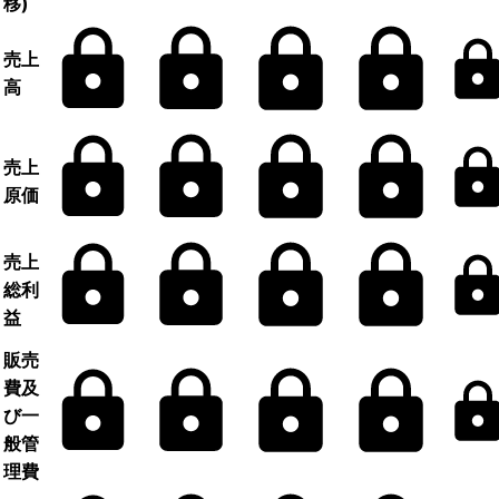
移)
売上
高
売上
原価
売上
総利
益
販売
費及
び一
般管
理費