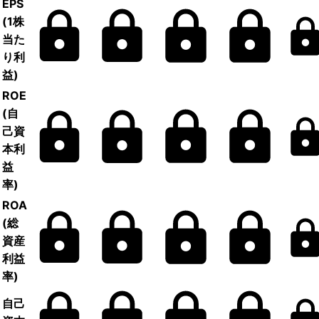
EPS
(1株
当た
り利
益)
ROE
(自
己資
本利
益
率)
ROA
(総
資産
利益
率)
自己