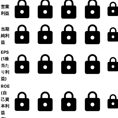
営業
利益
当期
純利
益
EPS
(1株
当た
り利
益)
ROE
(自
己資
本利
益