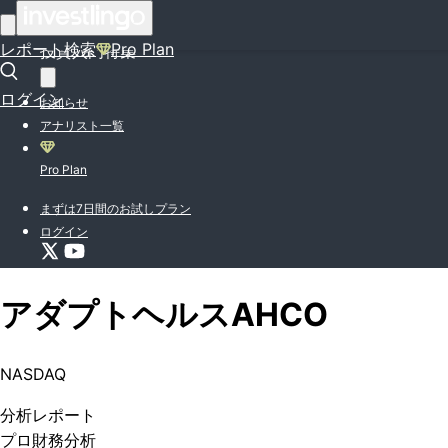
はじめての方はこちら
レポート検索
Pro Plan
投資入門特集
ログイン
お知らせ
アナリスト一覧
Pro Plan
まずは7日間のお試しプラン
ログイン
アダプトヘルス
AHCO
NASDAQ
分析
レポート
プロ
財務分析