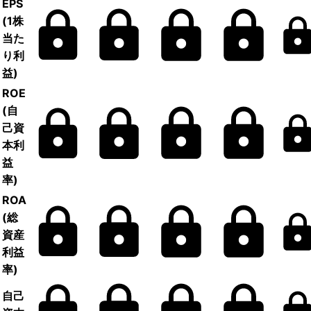
EPS
(1株
当た
り利
益)
ROE
(自
己資
本利
益
率)
ROA
(総
資産
利益
率)
自己