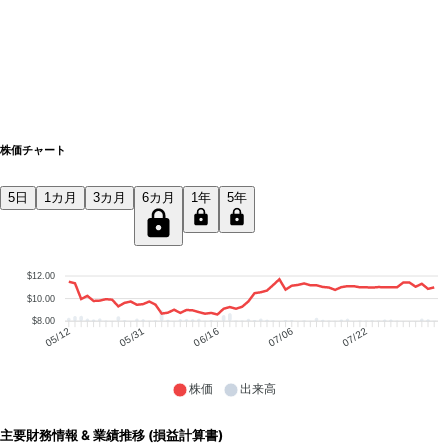
株価チャート
5日
1カ月
3カ月
6カ月
1年
5年
$12.00
$10.00
$8.00
05/31
06/16
07/06
07/22
05/12
株価
出来高
主要財務情報 & 業績推移 (損益計算書)