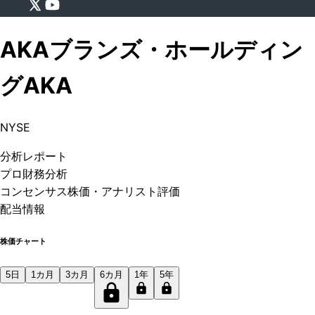
AKAブランズ・ホールディン
グ
AKA
NYSE
分析
レポート
プロ
財務分析
コンセンサス株価
・アナリスト評価
配当情報
株価チャート
5日
1カ月
3カ月
6カ月
1年
5年