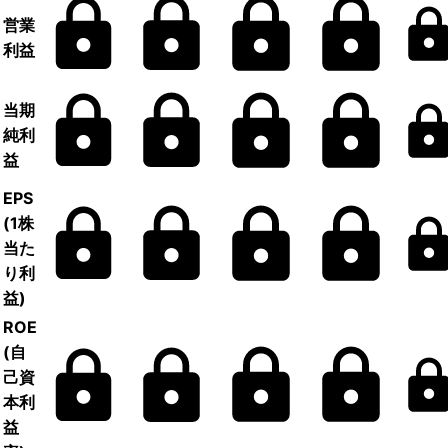
営業
利益
当期
純利
益
EPS
(1株
当た
り利
益)
ROE
(自
己資
本利
益