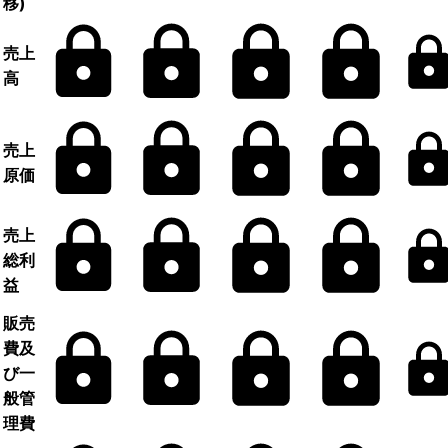
移)
売上
高
売上
原価
売上
総利
益
販売
費及
び一
般管
理費