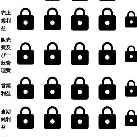
売上
総利
益
販売
費及
び一
般管
理費
営業
利益
当期
純利
益