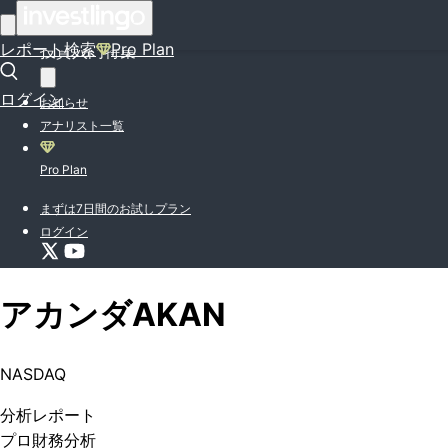
はじめての方はこちら
レポート検索
Pro Plan
投資入門特集
ログイン
お知らせ
アナリスト一覧
Pro Plan
まずは7日間のお試しプラン
ログイン
アカンダ
AKAN
NASDAQ
分析
レポート
プロ
財務分析