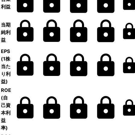
利益
当期
純利
益
EPS
(1株
当た
り利
益)
ROE
(自
己資
本利
益
率)