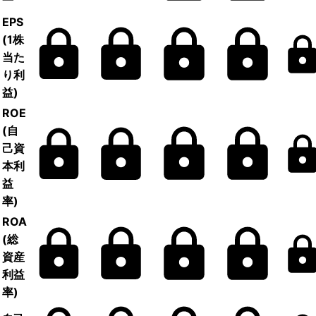
EPS
(1株
当た
り利
益)
ROE
(自
己資
本利
益
率)
ROA
(総
資産
利益
率)