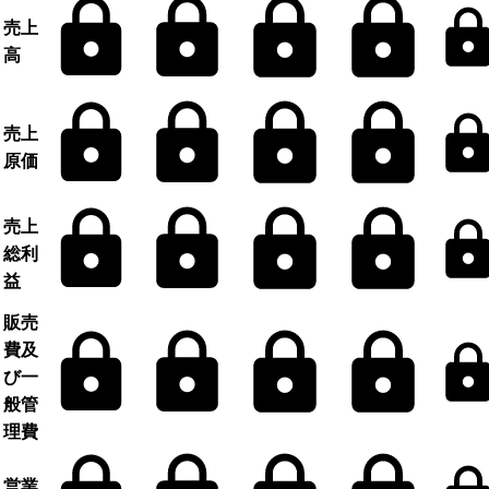
売上
高
売上
原価
売上
総利
益
販売
費及
び一
般管
理費
営業