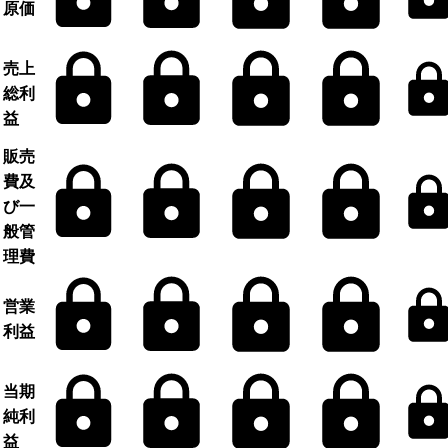
原価
売上
総利
益
販売
費及
び一
般管
理費
営業
利益
当期
純利
益