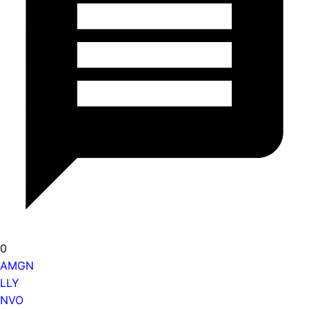
0
AMGN
LLY
NVO