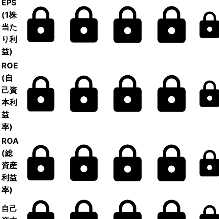
EPS
(1株
当た
り利
益)
ROE
(自
己資
本利
益
率)
ROA
(総
資産
利益
率)
自己