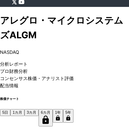
アレグロ・マイクロシステム
ズ
ALGM
NASDAQ
分析
レポート
プロ
財務分析
コンセンサス株価
・アナリスト評価
配当情報
株価チャート
5日
1カ月
3カ月
6カ月
1年
5年