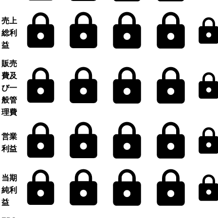
売上
総利
益
販売
費及
び一
般管
理費
営業
利益
当期
純利
益