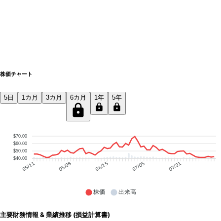
株価チャート
5日
1カ月
3カ月
6カ月
1年
5年
$70.00
$60.00
$50.00
$40.00
05/28
06/15
07/05
07/21
05/11
株価
出来高
主要財務情報 & 業績推移 (損益計算書)