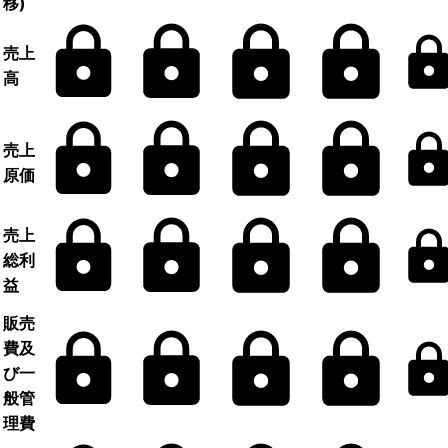
移)
売上
高
売上
原価
売上
総利
益
販売
費及
び一
般管
理費