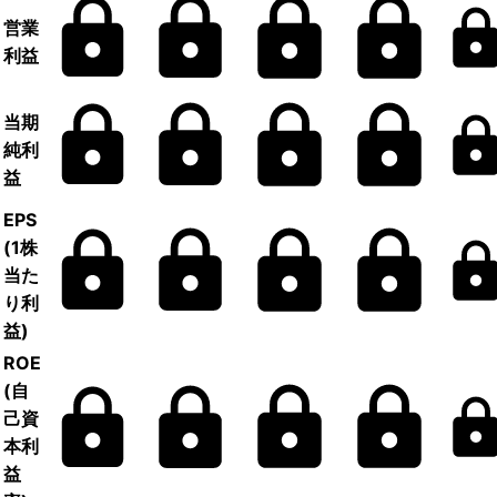
営業
利益
当期
純利
益
EPS
(1株
当た
り利
益)
ROE
(自
己資
本利
益