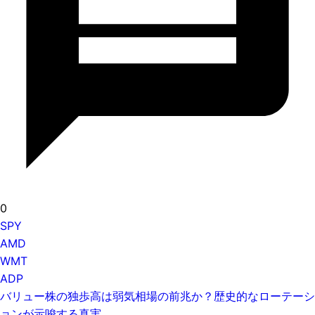
0
SPY
AMD
WMT
ADP
バリュー株の独歩高は弱気相場の前兆か？歴史的なローテーシ
ョンが示唆する真実