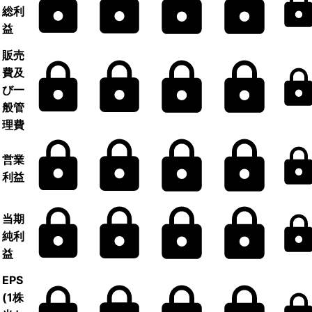
総利
益
販売
費及
び一
般管
理費
営業
利益
当期
純利
益
EPS
(1株