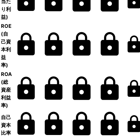
当た
り利
益)
ROE
(自
己資
本利
益
率)
ROA
(総
資産
利益
率)
自己
資本
比率