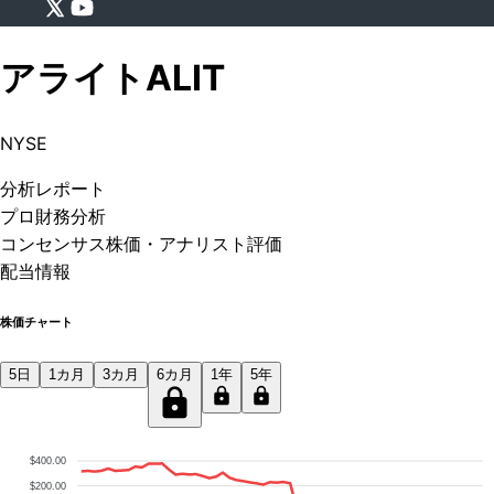
アライト
ALIT
NYSE
分析
レポート
プロ
財務分析
コンセンサス株価
・アナリスト評価
配当情報
株価チャート
5日
1カ月
3カ月
6カ月
1年
5年
$400.00
$200.00