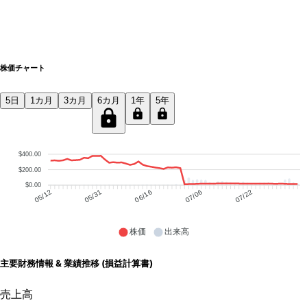
株価チャート
5日
1カ月
3カ月
6カ月
1年
5年
$400.00
$200.00
$0.00
05/31
06/16
07/06
07/22
05/12
株価
出来高
主要財務情報 & 業績推移 (損益計算書)
売上高