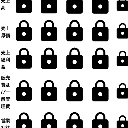
売上
高
売上
原価
売上
総利
益
販売
費及
び一
般管
理費
営業
利益