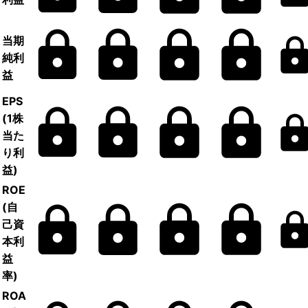
当期
純利
益
EPS
(1株
当た
り利
益)
ROE
(自
己資
本利
益
率)
ROA