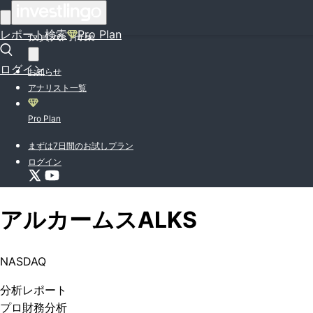
はじめての方はこちら
レポート検索
Pro Plan
投資入門特集
ログイン
お知らせ
アナリスト一覧
Pro Plan
まずは7日間のお試しプラン
ログイン
アルカームス
ALKS
NASDAQ
分析
レポート
プロ
財務分析