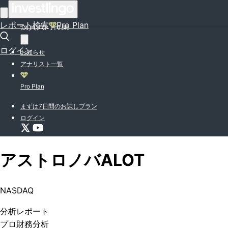
はじめての方はこちら
レポート検索
Pro Plan
投資入門特集
ログイン
お知らせ
アナリスト一覧
Pro Plan
まずは7日間のお試しプラン
ログイン
アストロノバ
ALOT
NASDAQ
分析
レポート
プロ
財務分析